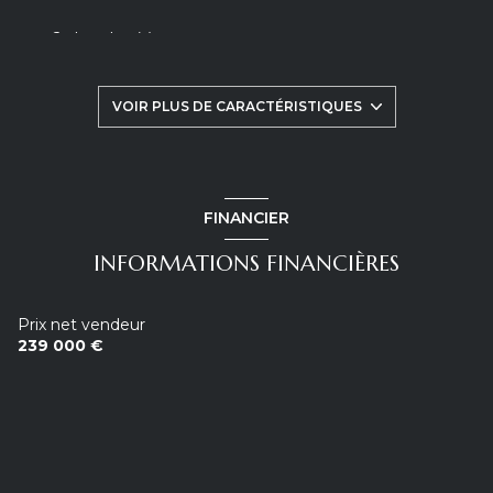
2 chambre(s)
1 salle(s) de bain
VOIR PLUS DE CARACTÉRISTIQUES
construit en 1969
cuisine séparée (équipée)
FINANCIER
INFORMATIONS FINANCIÈRES
1er étage
7 étage(s)
Prix net vendeur
239 000 €
ascenseur
cave
balcon