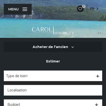
0
FR
MENU
Acheter
de l'ancien
Estimer
De l'ancien
De l'immo pro
Type de bien
Budget