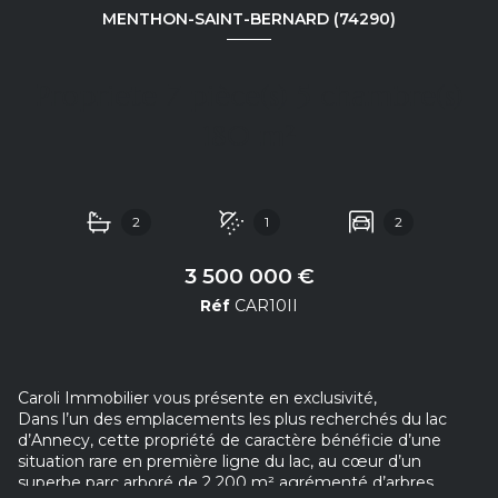
MENTHON-SAINT-BERNARD (74290)
Propriete 7 pièce(s) 5 chambre(s)
180 m²
2
1
2
3 500 000 €
Réf
CAR10II
Caroli Immobilier vous présente en exclusivité,
Dans l’un des emplacements les plus recherchés du lac
d’Annecy, cette propriété de caractère bénéficie d’une
situation rare en première ligne du lac, au cœur d’un
superbe parc arboré de 2 200 m² agrémenté d’arbres