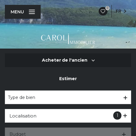
0
FR
MENU
Acheter
de l'ancien
Estimer
De l'ancien
De l'immo pro
Type de bien
1
Localisation
Budget