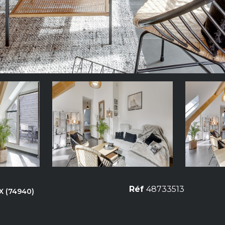
Réf
48733513
X (74940)