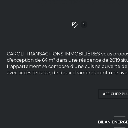
1
CAROLI TRANSACTIONS IMMOBILIÈRES vous propos
d'exception de 64 m² dans une résidence de 2019 situ
L'appartement se compose d'une cuisine ouverte de 
avec accès terrasse, de deux chambres dont une avec
douche à l'italienne. Terrasse au calme et bien exp
surface utile de 74 m², situé au 2ème et dernier étag
idéalement située, à quelques pas du lac. COUP DE
AFFICHER PL
m² en sous sol complète ce bien. Nombre de lots : 39.
d'informations ou pour organiser une visite, contac
au RSAC d'Annecy sous le numéro 497531541) ou par 
BILAN ÉNERG