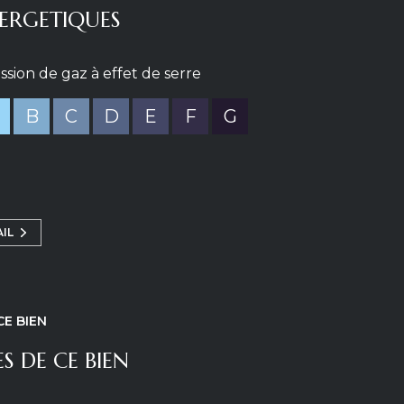
ERGETIQUES
ssion de gaz à effet de serre
B
C
D
E
F
G
AIL
CE BIEN
S DE CE BIEN