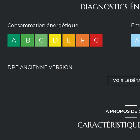
DIAGNOSTICS ÉN
Consommation énergétique
Emi
A
B
C
D
E
F
G
A
DPE ANCIENNE VERSION
VOIR LE DÉT
A PROPOS DE 
CARACTÉRISTIQUE