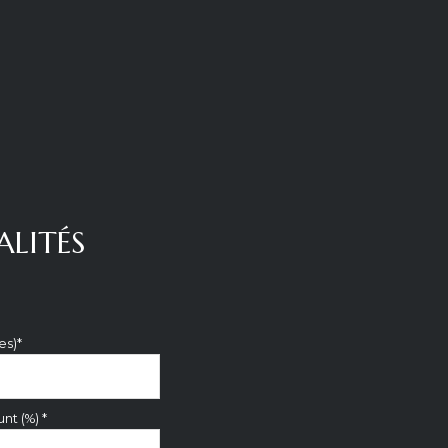
ALITÉS
es)*
nt (%) *