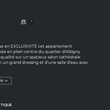
Appartement 3 pièce(s) 2 chambre(s) 64 m²
1
e en EXCLUSIVITÉ cet appartement
ée en plein centre du quartier d'Albigny.
qualité sur un spacieux salon cathédrale
 un grand dressing et d'une salle d'eau avec
osée pour la détente. Appartement d'une
e sans ascenseur. Résidence intimiste,
 COEUR - RARE À LA VENTE. Un garage de 16
US
 Charges annuelles : 1556 €. Pour plus
ter Bruno au 06.98.89.34.54 (Agent Commercial
mail à bruno@caroli-immo.com - Visites 7/7
ÉTIQUE