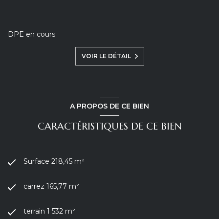
Pour toute demande d’information complémentaire et/ou
pour organiser une visite, veuillez contacter : Sandra (Agent
Commercial au RSAC d’Annecy sous le numéro 521 485
193) au 06 10 77 45 32 ou par mail :
sandra@caroli-
DPE en cours
immo.com
Les informations sur les risques auxquels ce bien est
VOIR LE DÉTAIL
exposé sont disponibles sur le site Géorisques :
www.georisques.gouv.fr
A PROPOS DE CE BIEN
CARACTÉRISTIQUES DE CE BIEN
Surface 218,45 m²
carrez 165,77 m²
terrain 1 532 m²