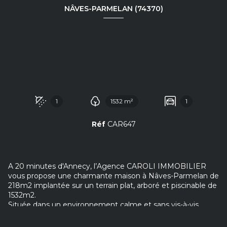
NÂVES-PARMELAN (74370)
Maison 4 pièce(s) 4 chambre(s)
218.45 m²
1
1532 m²
1
Réf
CAR647
A 20 minutes d'Annecy, l’Agence CAROLI IMMOBILIER
vous propose une charmante maison à Nâves-Parmelan de
218m2 implantée sur un terrain plat, arboré et piscinable de
1532m2.
Située dans un environnement calme et sans vis-à-vis,
cette jolie propriété offre une vue dégagée sur le Mont-
Veyrier que vous pourrez apprécier depuis la terrasse