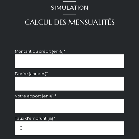
SIMULATION
vue Dégagée
CALCUL DES MENSUALITÉS
terrasse
arboré
Montant du crédit (en €)*
piscinable
Durée (années)*
Votre apport (en €) *
Taux d'emprunt (%) *