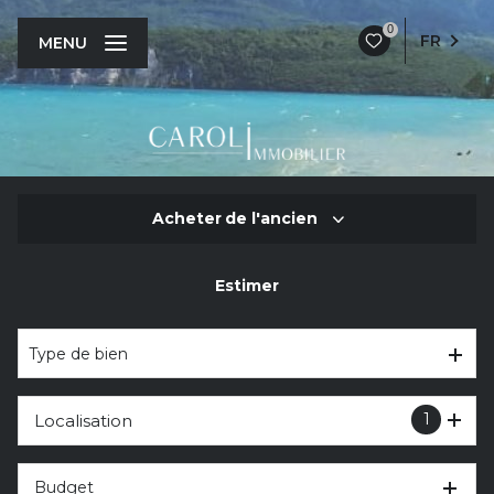
0
FR
MENU
Acheter
de l'ancien
Estimer
De l'ancien
De l'immo pro
Type de bien
1
Localisation
Budget