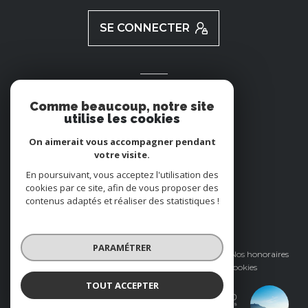
SE CONNECTER
ADHÉRENTS
Comme beaucoup, notre site
utilise les cookies
NOUS ADHÉRONS
On aimerait vous accompagner pendant
votre visite.
En poursuivant, vous acceptez l'utilisation des
cookies par ce site, afin de vous proposer des
contenus adaptés et réaliser des statistiques !
© 2026 | Tous droits réservés
PARAMÉTRER
Nos partenaires
Mentions légales
Nos honoraires
Admin
Politique RGPD
Cookies
TOUT ACCEPTER
Réalisé par :
CAROLI IMMOBILIER