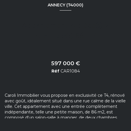
ANNECY (74000)
Appartement 4 pièce(s) 2
chambre(s) 86 m²
597 000 €
Réf
CAR1084
Caroli Immobilier vous propose en exclusivité ce T4, rénové
avec goût, idéalement situé dans une rue calme de la vielle
ville. Cet appartement avec une entrée complètement
indépendante, telle une petite maison, de 86 m2, est
composé d'un salon-salle à manger, de deux chambres,
d'un bureau, d'une grande cuisine avec balcon, d'une salle
de bain et d'un WC séparé. Vous serez séduits par cet