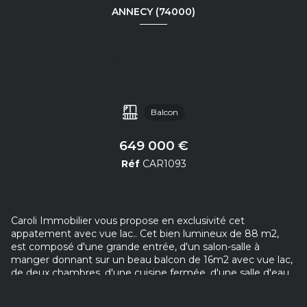
ANNECY (74000)
Appartement 4 pièce(s) 88 m²
Balcon
649 000 €
Réf
CAR1093
Caroli Immobilier vous propose en exclusivité cet
appatement avec vue lac.. Cet bien lumineux de 88 m2,
est composé d'une grande entrée, d'un salon-salle à
manger donnant sur un beau balcon de 16m2 avec vue lac,
de deux chambres, d'une cuisine fermée, d'une salle d'eau
et d'un WC séparé. Vous serez séduits par cet
emplacement très recherché proche des Nouvelles