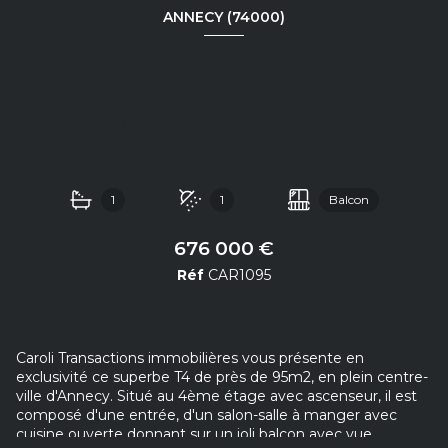
ANNECY (74000)
Appartement 4 pièce(s) 3
chambre(s) 95 m²
1
1
Balcon
676 000 €
Réf
CAR1095
Caroli Transactions immobilières vous présente en
exclusivité ce superbe T4 de près de 95m2, en plein centre-
ville d'Annecy. Situé au 4ème étage avec ascenseur, il est
composé d'une entrée, d'un salon-salle à manger avec
cuisine ouverte donnant sur un joli balcon avec vue