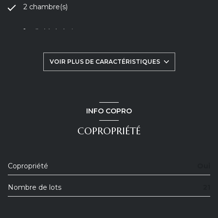
2 chambre(s)
1 salle(s) de bain
construit en 1540
VOIR PLUS DE CARACTÉRISTIQUES
kitchenette (équipée)
Chauffage individuel : radiateur (electrique)
INFO COPRO
COPROPRIÉTÉ
exposition Sud
4ème étage
Copropriété
Oui
4 étage(s)
Nombre de lots
21
vue Vieille ville chateau