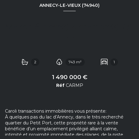
ANNECY-LE-VIEUX (74940)
Maison 6 pièce(s) 4 chambre(s) 235
m²
2
743 m²
1
1 490 000 €
Réf
CARMP
Caroli transactions immobilières vous présente:
À quelques pas du lac d’Annecy, dans le très recherché
quartier du Petit Port, cette propriété rare à la vente
bénéficie d’un emplacement privilégié alliant calme,
intimité et proximité immédiate des plages, de la piste