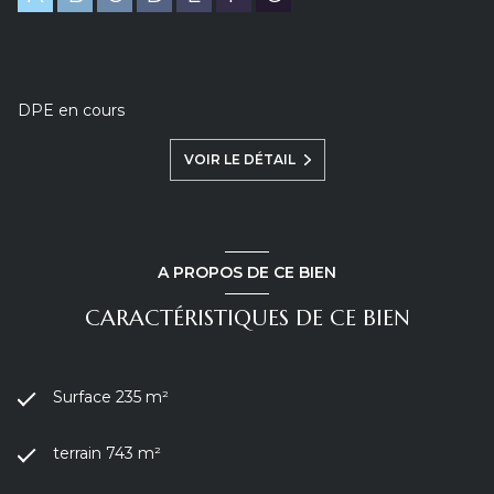
privatives complètent ce bien.
Une opportunité rare de profiter d’un cadre de vie privilégié
dans l’un des secteurs les plus convoités d’Annecy-le-Vieux.
Les informations sur les risques auxquels ce bien est
exposé sont disponibles sur le site Georisques :
DPE en cours
www.georisques.gouv.fr.
Pour toute information complémentaire ou pour organiser
une visite, n’hésitez pas à me contacter au 06.63.46.67.13 -
VOIR LE DÉTAIL
Lommez Caroline (Agent Commercial au RSAC d'Annecy
sous le numéro 850501594) ou par mail à carolinel@caroli-
immo.com
A PROPOS DE CE BIEN
CARACTÉRISTIQUES DE CE BIEN
Surface 235 m²
terrain 743 m²