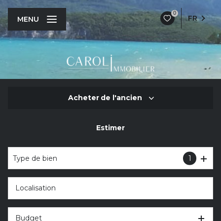
0
FR
MENU
Acheter
de l'ancien
Estimer
De l'ancien
De l'immo pro
Type de bien
1
Budget